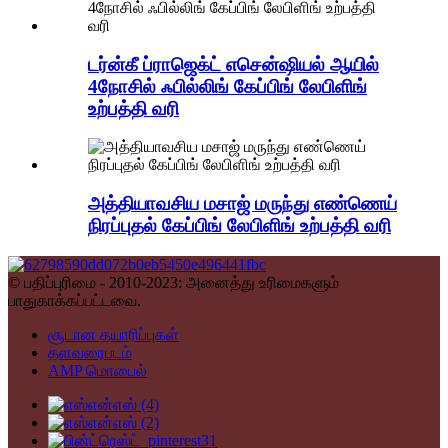
டர்ன்கீ ப்ராஜெக்ட் எசென்ஷியல் ஆயில்
4நோசில் ஃபில்லிங் கேப்பிங் லேபிளிங்
உற்பத்தி வரி
அத்தியாவசிய மசாஜ் மருந்து எண்ணெய்
நிரப்புதல் கேப்பிங் லேபிளிங் உற்பத்தி வரி
© பதிப்புரிமை - 2010-2023: அனைத்து உரிமைகளும்
பாதுகாக்கப்பட்டவை.
சூடான தயாரிப்புகள்
தளவரைபடம்
AMP மொபைல்