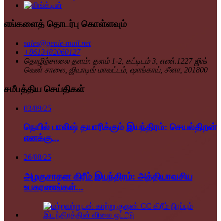
எங்களைத் தொடர்பு கொள்ளவும்
sales@genie-mail.net
+8613482060127
தொழிற்சாலை தளம்: தளம் 1-2, கட்டிடம் 3, எண்.1227 ஜிங்
வென் சாலை, ஜியாடிங் மாவட்டம், ஷாங்காய், சீனா, 201800
சமீபத்திய செய்திகள்
03/09/25
நெயில் பாலிஷ் தயாரிக்கும் இயந்திரம்: செயல்திறன்
எனக்கு...
26/08/25
அழகுசாதன கிரீம் இயந்திரம்: அத்தியாவசிய
உபகரணங்கள்...