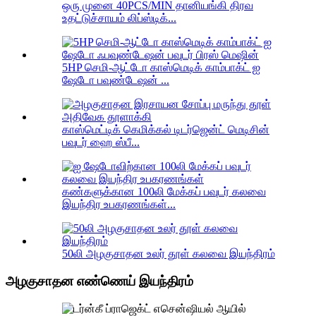
ஒரு முனை 40PCS/MIN தானியங்கி திரவ
உதட்டுச்சாயம் லிப்ஸ்டிக்...
5HP செமி-ஆட்டோ காஸ்மெடிக் காம்பாக்ட் ஐ
ஷேடோ பவுண்டேஷன் ...
காஸ்மெட்டிக் கெமிக்கல் டிடர்ஜென்ட் மெடிசின்
பவுடர் ஹை ஸ்பீ...
கண்களுக்கான 100லி மேக்கப் பவுடர் கலவை
இயந்திர உபகரணங்கள்...
50லி அழகுசாதன உலர் தூள் கலவை இயந்திரம்
அழகுசாதன எண்ணெய் இயந்திரம்