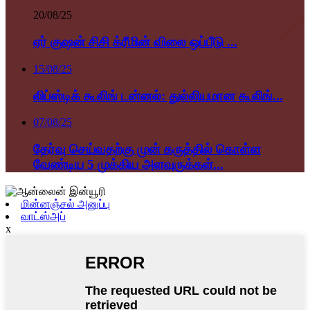
20/08/25
ஏர் குஷன் சிசி க்ரீமின் விலை ஒப்பீடு ...
15/08/25
லிப்ஸ்டிக் கூலிங் டன்னல்: துல்லியமான கூலிங்...
07/08/25
தேர்வு செய்வதற்கு முன் கருத்தில் கொள்ள
வேண்டிய 5 முக்கிய அளவுருக்கள்...
மின்னஞ்சல் அனுப்பு
வாட்ஸ்அப்
x