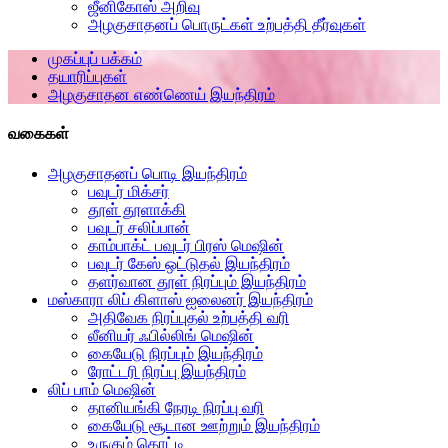
ஜீனிகோஸ் அறிவு
அழகுசாதனப் பொருட்கள் உற்பத்தி தீர்வுகள்
முகப்புப் பக்கம்
தயாரிப்புகள்
அழகுசாதன எண்ணெய் இயந்திரம்
வகைகள்
அழகுசாதனப் பொடி இயந்திரம்
பவுடர் மிக்சர்
தூள் தூளாக்கி
பவுடர் சலிப்பான்
காம்பாக்ட் பவுடர் பிரஸ் மெஷின்
பவுடர் கேஸ் ஒட்டுதல் இயந்திரம்
தளர்வான தூள் நிரப்பும் இயந்திரம்
மஸ்காரா லிப் கிளாஸ் ஐலைனர் இயந்திரம்
அதிவேக நிரப்புதல் உற்பத்தி வரி
லீனியர் ஃபில்லிங் மெஷின்
கையேடு நிரப்பும் இயந்திரம்
ரோட்டரி நிரப்பு இயந்திரம்
லிப் பாம் மெஷின்
தானியங்கி நேரடி நிரப்பு வரி
கையேடு சூடான ஊற்றும் இயந்திரம்
உருகும் தொட்டி