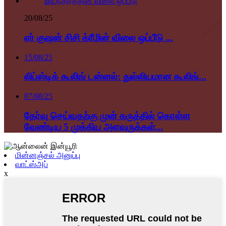
20/08/25
ஏர் குஷன் சிசி க்ரீமின் விலை ஒப்பீடு ...
15/08/25
லிப்ஸ்டிக் கூலிங் டன்னல்: துல்லியமான கூலிங்...
07/08/25
தேர்வு செய்வதற்கு முன் கருத்தில் கொள்ள
வேண்டிய 5 முக்கிய அளவுருக்கள்...
மின்னஞ்சல் அனுப்பு
வாட்ஸ்அப்
x