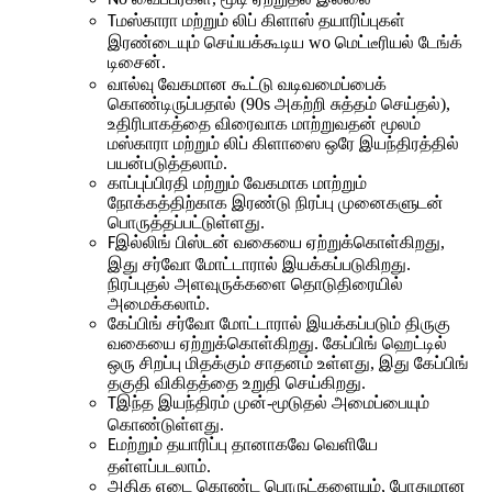
மஸ்காரா மற்றும் லிப் கிளாஸ் தயாரிப்புகள்
T
இரண்டையும் செய்யக்கூடிய wo மெட்டீரியல் டேங்க்
டிசைன்
.
வால்வு வேகமான கூட்டு வடிவமைப்பைக்
கொண்டிருப்பதால் (90s அகற்றி சுத்தம் செய்தல்),
உதிரிபாகத்தை விரைவாக மாற்றுவதன் மூலம்
மஸ்காரா மற்றும் லிப் கிளாஸை ஒரே இயந்திரத்தில்
பயன்படுத்தலாம்.
காப்புப்பிரதி மற்றும் வேகமாக மாற்றும்
நோக்கத்திற்காக இரண்டு நிரப்பு முனைகளுடன்
பொருத்தப்பட்டுள்ளது.
இல்லிங் பிஸ்டன் வகையை ஏற்றுக்கொள்கிறது,
F
இது சர்வோ மோட்டாரால் இயக்கப்படுகிறது.
நிரப்புதல் அளவுருக்களை தொடுதிரையில்
அமைக்கலாம்.
கேப்பிங் சர்வோ மோட்டாரால் இயக்கப்படும் திருகு
வகையை ஏற்றுக்கொள்கிறது. கேப்பிங் ஹெட்டில்
ஒரு சிறப்பு மிதக்கும் சாதனம் உள்ளது, இது கேப்பிங்
தகுதி விகிதத்தை உறுதி செய்கிறது.
இந்த இயந்திரம் முன்-மூடுதல் அமைப்பையும்
T
கொண்டுள்ளது.
மற்றும் தயாரிப்பு தானாகவே வெளியே
E
தள்ளப்படலாம்.
அதிக எடை கொண்ட பொருட்களையும், போதுமான