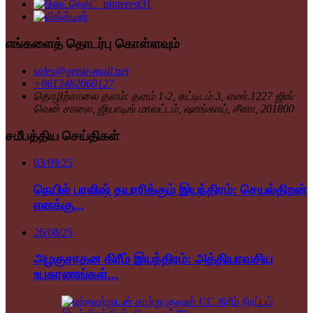
எங்களைத் தொடர்பு கொள்ளவும்
sales@genie-mail.net
+8613482060127
தொழிற்சாலை தளம்: தளம் 1-2, கட்டிடம் 3, எண்.1227 ஜிங்
வென் சாலை, ஜியாடிங் மாவட்டம், ஷாங்காய், சீனா, 201800
சமீபத்திய செய்திகள்
03/09/25
நெயில் பாலிஷ் தயாரிக்கும் இயந்திரம்: செயல்திறன்
எனக்கு...
26/08/25
அழகுசாதன கிரீம் இயந்திரம்: அத்தியாவசிய
உபகரணங்கள்...