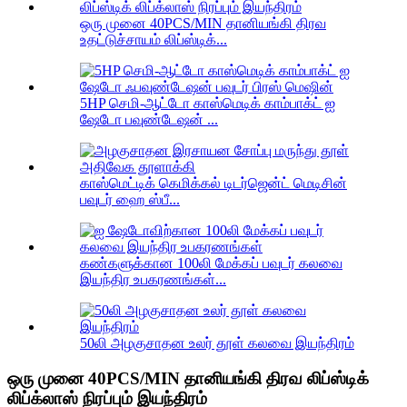
ஒரு முனை 40PCS/MIN தானியங்கி திரவ
உதட்டுச்சாயம் லிப்ஸ்டிக்...
5HP செமி-ஆட்டோ காஸ்மெடிக் காம்பாக்ட் ஐ
ஷேடோ பவுண்டேஷன் ...
காஸ்மெட்டிக் கெமிக்கல் டிடர்ஜென்ட் மெடிசின்
பவுடர் ஹை ஸ்பீ...
கண்களுக்கான 100லி மேக்கப் பவுடர் கலவை
இயந்திர உபகரணங்கள்...
50லி அழகுசாதன உலர் தூள் கலவை இயந்திரம்
ஒரு முனை 40PCS/MIN தானியங்கி திரவ லிப்ஸ்டிக்
லிப்க்லாஸ் நிரப்பும் இயந்திரம்