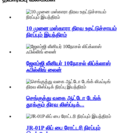
10 முனை மஸ்காரா திரவ உதட்டுச்சாயம்
நிரப்பும் இயந்திரம்
ஜேஎம்ஜி லீனியர் 10நோசல் லிப்க்லாஸ்
ஃபில்லிங் லைன்
செங்குத்து வகை ஆட்டோ டேங்க்
தூக்கும் திரவ லிஸ்ப்டிக்...
JR-01P லிப் பை ரோட்டரி நிரப்பும்