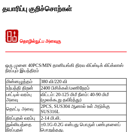
தயாரிப்பு குறிச்சொற்கள்
தொழில்நுட்ப அளவுரு
ஒரு முனை 40PCS/MIN தானியங்கி திரவ லிப்ஸ்டிக் லிப்க்லாஸ்
நிரப்பும் இயந்திரம்
மின்னழுத்தம்
380 வி/220 வி
உற்பத்தி திறன்
2400 பிசிக்கள்/மணிநேரம்
பாட்டில் வரம்பு
விட்டம்: 20-125 மிமீ நீளம்: 40-90 மிமீ
அளவு
(மூலக்கூறு தவிர்த்து)
2PCS, SUS304 ஆனால் உள் அடுக்கு
தொட்டி அளவு
SUS316L
நிரப்புதல் வரம்பு
2-14 மி.லி.
துல்லியத்தை
±0.1G-0.2G என்பது பொருள் பண்புகளைப்
நிரப்புதல்
பொறுத்தது.