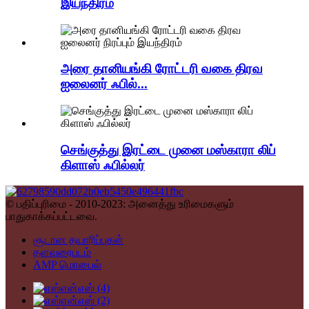
இயந்திரம்
அரை தானியங்கி ரோட்டரி வகை திரவ
ஐலைனர் ஃபில்...
செங்குத்து இரட்டை முனை மஸ்காரா லிப்
கிளாஸ் ஃபில்லர்
© பதிப்புரிமை - 2010-2023: அனைத்து உரிமைகளும்
பாதுகாக்கப்பட்டவை.
சூடான தயாரிப்புகள்
தளவரைபடம்
AMP மொபைல்