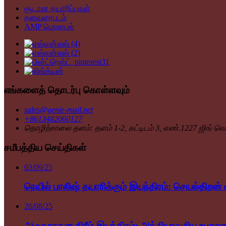
சூடான தயாரிப்புகள்
தளவரைபடம்
AMP மொபைல்
எங்களைத் தொடர்பு கொள்ளவும்
sales@genie-mail.net
+8613482060127
தொழிற்சாலை தளம்: தளம் 1-2, கட்டிடம் 3, எண்.1227 ஜிங் வென
சமீபத்திய செய்திகள்
03/09/25
நெயில் பாலிஷ் தயாரிக்கும் இயந்திரம்: செயல்திறன் 
26/08/25
அழகுசாதன கிரீம் இயந்திரம்: அத்தியாவசிய உபகரண