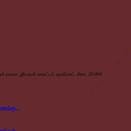
் சாலை, ஜியாடிங் மாவட்டம், ஷாங்காய், சீனா, 201800
எனக்கு...
ங்கள்...