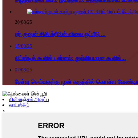
20/08/25
ஏர் குஷன் சிசி க்ரீமின் விலை ஒப்பீடு ...
15/08/25
லிப்ஸ்டிக் கூலிங் டன்னல்: துல்லியமான கூலிங்...
07/08/25
தேர்வு செய்வதற்கு முன் கருத்தில் கொள்ள வேண்டிய
மின்னஞ்சல் அனுப்பு
வாட்ஸ்அப்
x